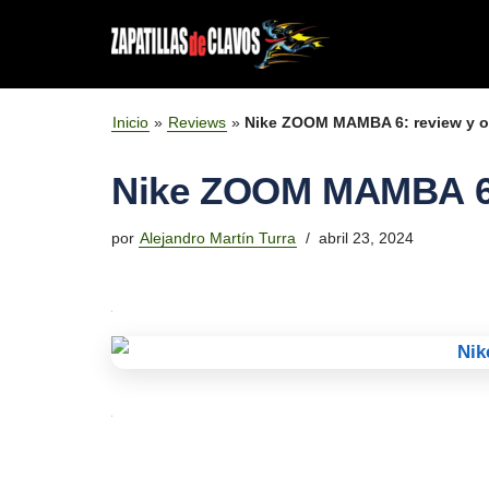
Saltar
al
DISCIPLINA
Mejores clavos para velocidad en pista de at
contenido
Inicio
»
Reviews
»
Nike ZOOM MAMBA 6: review y o
REVIEWS POR MARCA
Mejores zapatillas con clavos para medio fo
Nike ZOOM MAMBA 6:
Mejores clavos para carreras de fondo
por
Alejandro Martín Turra
abril 23, 2024
Las mejores zapatillas para cross y campo a 
Mejores Zapatillas para Lanzamiento de Jaba