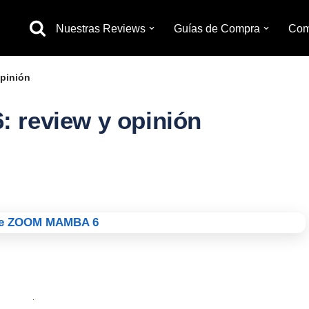
Nuestras Reviews
Guías de Compra
Com
letismo
pinión
ndo
 review y opinión
través
lina