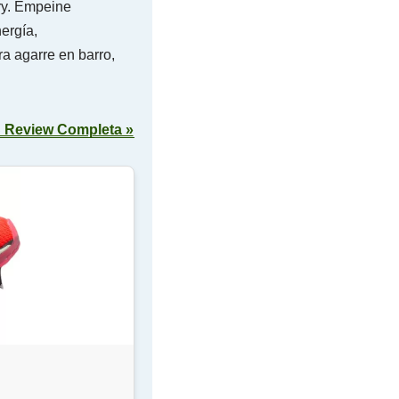
ry. Empeine
nergía,
ra agarre en barro,
 Review Completa »