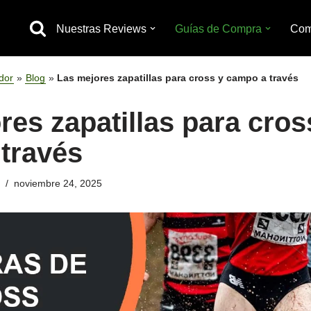
Nuestras Reviews
Guías de Compra
Com
letismo
dor
»
Blog
»
Las mejores zapatillas para cross y campo a través
ndo
res zapatillas para cros
través
través
noviembre 24, 2025
lina