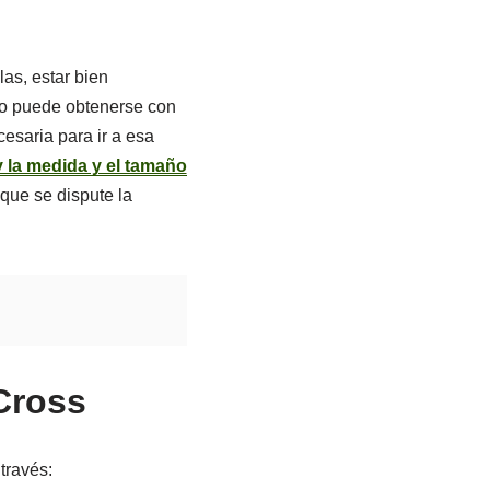
las, estar bien
olo puede obtenerse con
cesaria para ir a esa
 y la medida y el tamaño
 que se dispute la
Cross
través: