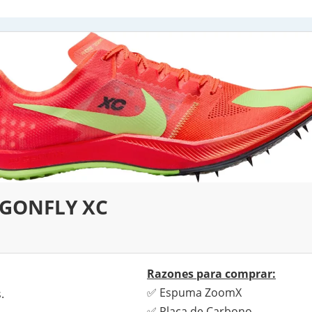
AGONFLY XC
Razones para comprar:
✅ Espuma ZoomX
.
✅ Placa de Carbono