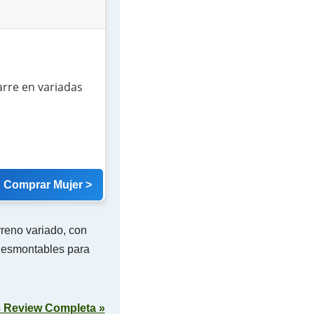
arre en variadas
Comprar Mujer >
reno variado, con
desmontables para
6 Review Completa »