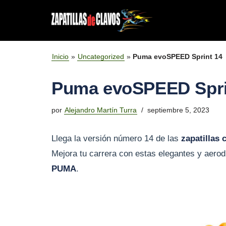
Saltar
al
DISCIPLINA
Mejores clavos para velocidad en pista de at
contenido
Inicio
»
Uncategorized
»
Puma evoSPEED Sprint 14
REVIEWS POR MARCA
Mejores zapatillas con clavos para medio fo
Puma evoSPEED Spri
Mejores clavos para carreras de fondo
por
Alejandro Martín Turra
septiembre 5, 2023
Las mejores zapatillas para cross y campo a 
Llega la versión número 14 de las
zapatillas 
Mejores Zapatillas para Lanzamiento de Jaba
Mejora tu carrera con estas elegantes y aerod
PUMA
.