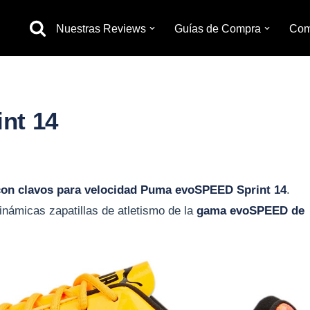
Nuestras Reviews
Guías de Compra
Com
letismo
ndo
nt 14
través
con clavos para velocidad
Puma evoSPEED Sprint 14
.
lina
inámicas zapatillas de atletismo de la
gama evoSPEED de