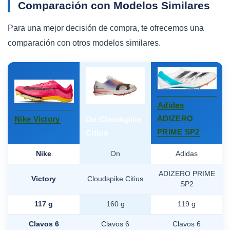
Comparación con Modelos Similares
Para una mejor decisión de compra, te ofrecemos una
comparación con otros modelos similares.
Adidas
ADIZERO
Nike Victory
On Cloudspike
PRIME SP2
Citius
Nike
On
Adidas
ADIZERO PRIME
Victory
Cloudspike Citius
SP2
117 g
160 g
119 g
Clavos 6
Clavos 6
Clavos 6